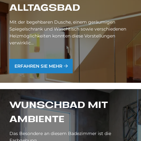
ALL­TAGS­BAD
Mit der begehbaren Dusche, einem geräumigen
Spiegelschrank und Waschtisch sowie verschiedenen
Heizmöglichkeiten konnten diese Vorstellungen
verwirklic...
ERFAHREN SIE MEHR
WUNSCH­BAD MIT
AM­BI­EN­TE
Das Besondere an diesem Badezimmer ist die
Farbgebung.