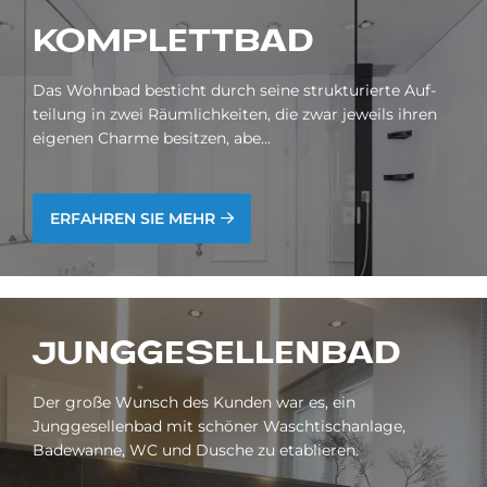
KOM­PLETT­BAD
Das Wohn­bad be­sticht durch sei­ne struk­tu­rier­te Auf­
tei­lung in zwei Räum­lich­kei­ten, die zwar je­weils ih­ren
ei­ge­nen Charme be­sit­zen, abe...
ERFAHREN SIE MEHR
JUNG­GE­SEL­LEN­BAD
Der große Wunsch des Kunden war es, ein
Junggesellenbad mit schöner Waschtischanlage,
Badewanne, WC und Dusche zu etablieren.