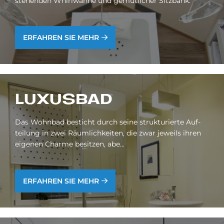
stehenden Whirlwanne und gemütlicher Sitzbank.
ERFAHREN SIE MEHR
LU­XUS­BAD
Das Wohn­bad be­sticht durch sei­ne struk­tu­rier­te Auf­
tei­lung in zwei Räum­lich­kei­ten, die zwar je­weils ih­ren
ei­ge­nen Charme be­sit­zen, abe...
ERFAHREN SIE MEHR