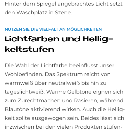
Hinter dem Spiegel angebrachtes Licht setzt
den Waschplatz in Szene.
NUTZEN SIE DIE VIELFALT AN MÖGLICHKEITEN
Licht­far­ben und Hel­lig­
keit­stu­fen
Die Wahl der Licht­farbe beeinflusst unser
Wohl­befinden. Das Spektrum reicht von
warm­weiß über neutral­weiß bis hin zu
tageslicht­weiß. Warme Gelbtöne eignen sich
zum Zurecht­machen und Rasieren, während
Blau­töne aktivierend wirken. Auch die Hellig­
keit sollte aus­gewogen sein. Beides lässt sich
in­zwischen bei den vielen Produkten stufen­