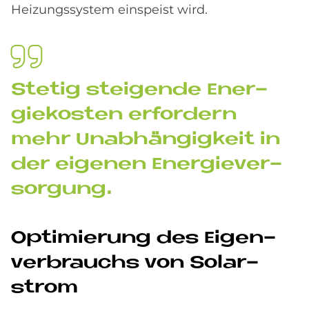
Heizungssystem einspeist wird.
Ste­tig stei­gen­de En­er­
gie­ko­sten er­for­dern
mehr Un­ab­hän­gig­keit in
der ei­ge­nen En­er­gie­ver­
sor­gung.
Op­ti­mie­rung des Ei­gen­
ver­brauchs von So­lar­
strom