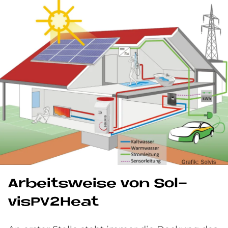
Ar­beits­wei­se von Sol­
visPV2Heat