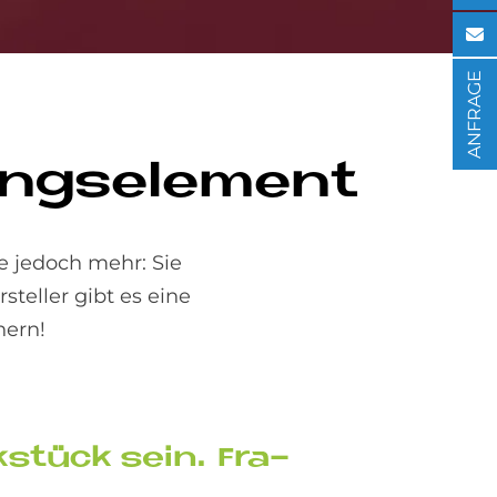
ANFRAGE
ungs­ele­ment
e jedoch mehr: Sie
teller gibt es eine
hern!
­stück sein. Fra­