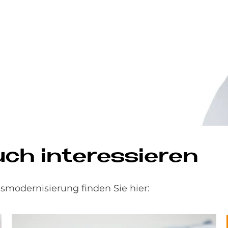
h in­ter­es­sie­ren
modernisierung finden Sie hier: