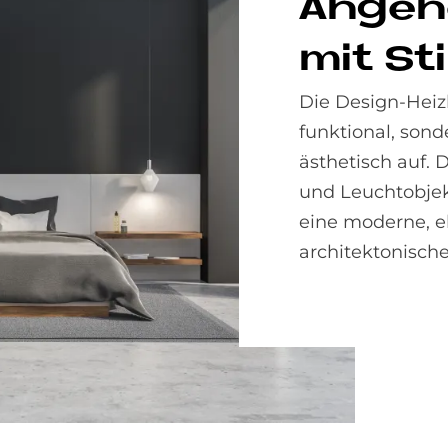
An­ge­
mit Sti
Die Design-Heiz
funktional, son
ästhetisch auf. 
und Leuchtobjek
eine moderne, e
architektonisch