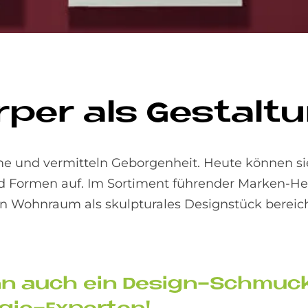
­per als Ge­stal­t
e und vermitteln Geborgenheit. Heute können si
d Formen auf. Im Sortiment führender Marken-Hers
ren Wohnraum als skulpturales Designstück bereic
ann auch ein De­sign-Schmuck