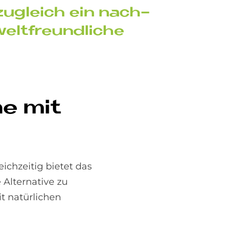
d zu­gleich ein nach­
elt­freund­li­che
me mit
chzeitig bietet das
 Alternative zu
t natürlichen