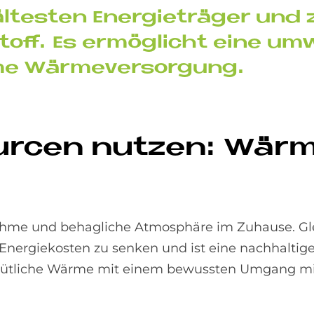
äl­te­sten En­er­gie­trä­ger un
off. Es er­mög­li­cht eine um­w
me Wär­me­ver­sor­gung.
sour­cen nut­zen: Wär­
nehme und behagliche Atmosphäre im Zuhause. Glei
, Energiekosten zu senken und ist eine nachhaltige
gemütliche Wärme mit einem bewussten Umgang mi