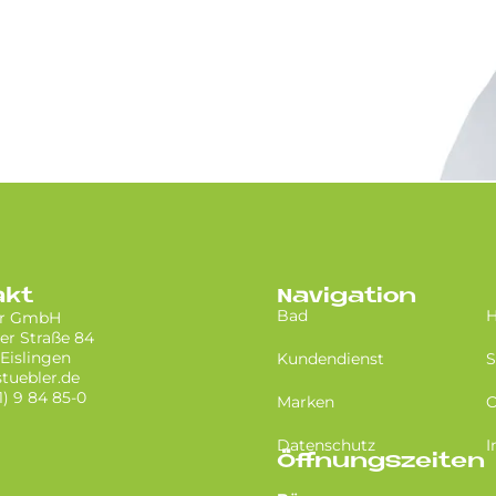
akt
Navigation
Bad
H
er GmbH
er Straße 84
Eislingen
Kundendienst
S
tuebler.de
1) 9 84 85-0
Marken
O
Datenschutz
I
Öffnungszeiten