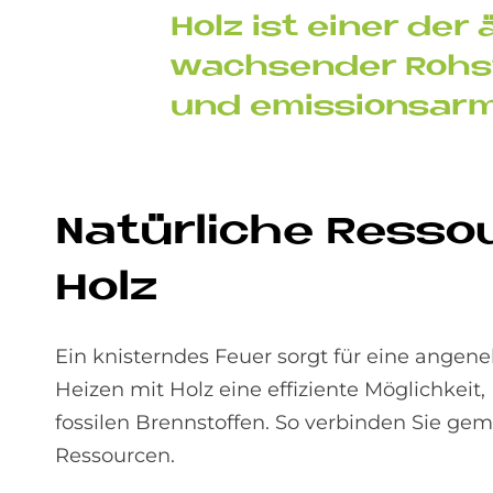
Holz ist ei­ner der 
wach­sen­der Roh­st
und emis­si­ons­ar­
Na­tür­li­che Res­
Holz
Ein knisterndes Feuer sorgt für eine ange
Heizen mit Holz eine effiziente Möglichkeit
fossilen Brennstoffen. So verbinden Sie 
Ressourcen.