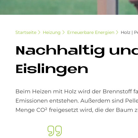
Startseite
Heizung
Erneuerbare Energien
Holz | P
Nach­hal­tig und 
Eis­lin­gen
Beim Heizen mit Holz wird der Brennstoff f
Emissionen entstehen. Außerdem sind Pellet
Menge CO² freigesetzt wird, die der Bau