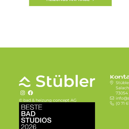
Kont
Stübl
Salach
73054 
info@s
© bad & heizung concept AG
(0 71 6
Bild