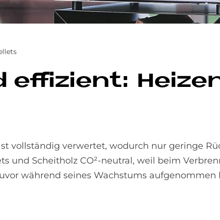
ellets
ef­fi­zi­ent: Hei­ze
ast vollständig verwertet, wodurch nur geringe R
s und Scheitholz CO²-neutral, weil beim Verbren
m zuvor während seines Wachstums aufgenommen 