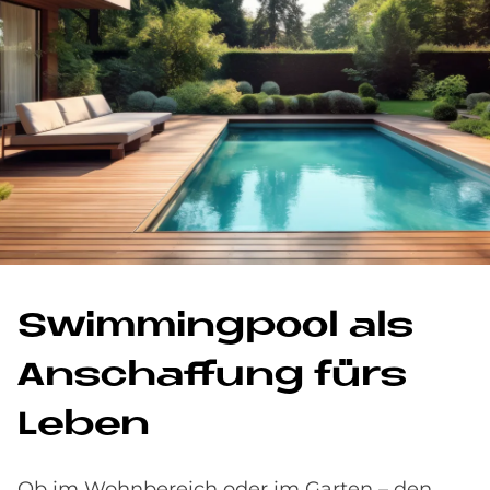
Swim­ming­pool als
An­schaf­fung fürs
Le­ben
Ob im Wohnbereich oder im Garten – den