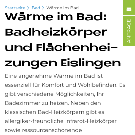
Startseite
Bad
Wärme im Bad
Wär­me im Bad:
ANFRAGE
Bad­heiz­kör­per
und Flä­chen­hei­
zun­gen Eis­lin­gen
Eine angenehme Wärme im Bad ist
essenziell für Komfort und Wohlbefinden. Es
gibt verschiedene Möglich­keiten, Ihr
Badezimmer zu heizen. Neben den
klassischen Bad-Heizkörpern gibt es
allergiker-freundliche Infrarot-Heizkörper
sowie ressourcen­schonende