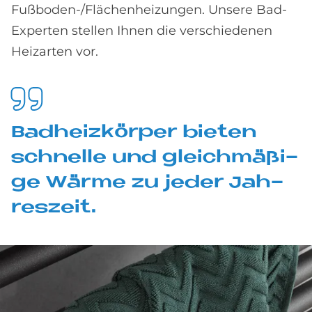
Fußboden-/Flächenheizungen. Unsere Bad-
Experten stellen Ihnen die verschiedenen
Heizarten vor.
Bad­heiz­kör­per bie­ten
schnel­le und gleich­mä­ßi­
ge Wär­me zu je­der Jah­
res­zeit.