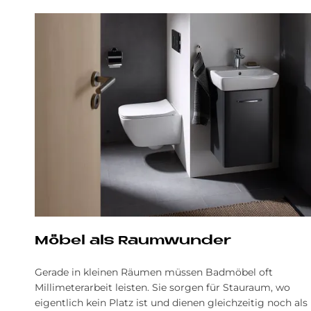
Mö­bel als Raum­wun­der
Gerade in kleinen Räumen müssen Badmöbel oft
Millimeterarbeit leisten. Sie sorgen für Stauraum, wo
eigentlich kein Platz ist und dienen gleichzeitig noch als