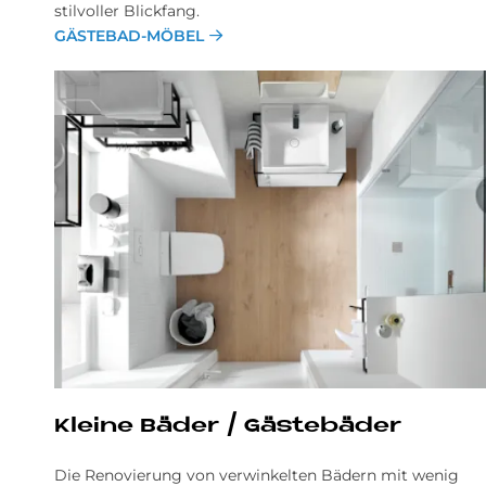
stilvoller Blickfang.
GÄSTEBAD-MÖBEL
Klei­ne Bä­der / Gä­ste­bä­der
Die Renovierung von verwinkelten Bädern mit wenig