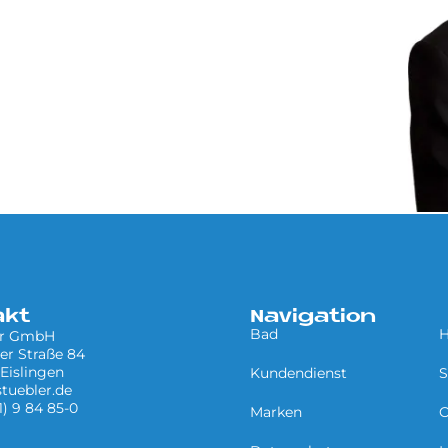
akt
Navigation
Bad
H
er GmbH
er Straße 84
Eislingen
Kundendienst
S
tuebler.de
1) 9 84 85-0
Marken
O