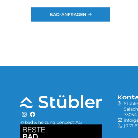
BAD-ANFRAGEN
Kont
Stübl
Salach
73054 
info@s
© bad & heizung concept AG
(0 71 6
Bild