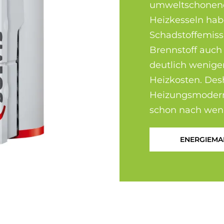
umweltschonend
Heizkesseln habe
Schadstoff­emis
Brennstoff auch 
deutlich weniger
Heizkosten. Desha
Heizungs­modern
schon nach wen
ENERGIEMA