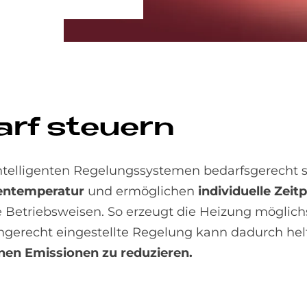
rf steu­ern
telligenten Regelungs­systemen bedarfs­gerecht s
n­temperatur
und ermöglichen
individuelle Ze
e Betriebs­weisen. So erzeugt die Heizung möglic
ch­gerecht eingestellte Regelung kann dadurch hel
en Emissionen zu reduzieren.