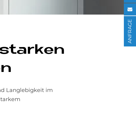
ANFRAGE
­star­ken
en
nd Langlebigkeit im
sstarkem