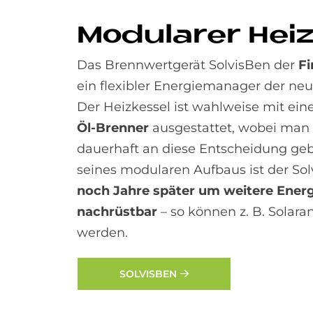
Mo­du­la­rer Heiz
Das Brennwertgerät SolvisBen der
Fi
ein flexibler Energiemanager der ne
Der Heizkessel ist wahlweise mit ei
Öl-Brenner
ausgestattet, wobei man 
dauerhaft an diese Entscheidung ge
seines modularen Aufbaus ist der So
noch Jahre später um weitere Energ
nachrüstbar
– so können z. B. Solara
werden.
SOLVISBEN