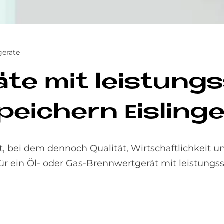
eräte
äte mit lei­stungs
ei­chern Eis­lin­g
t, bei dem dennoch Qualität, Wirtschaftlichkeit u
für ein Öl- oder Gas-Brennwertgerät mit leistung