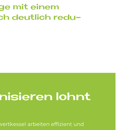
a­ge mit ei­nem
ch deut­lich re­du­
ni­sie­ren lohnt
rt­kessel arbeiten effizient und