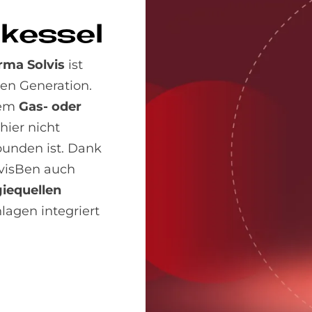
­kes­sel
rma Solvis
ist
uen Generation.
nem
Gas- oder
hier nicht
bunden ist. Dank
lvisBen auch
iequellen
nlagen integriert