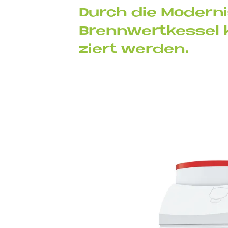
Durch die Mo­der­ni­
Brenn­wert­kes­sel 
ziert wer­den.