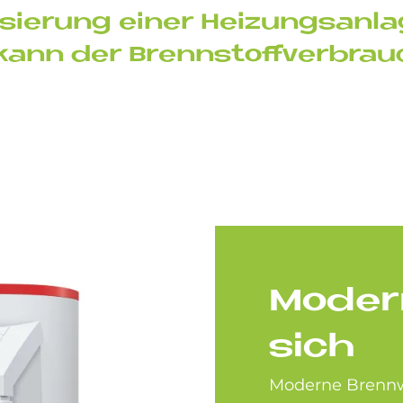
sie­rung ei­ner Hei­zungs­an­l
kann der Brenn­stoff­ver­brau
Mo­der­
sich
Moderne Brenn­we