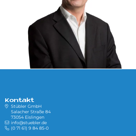
Kontakt
Stübler GmbH
Salacher Straße 84
73054 Eislingen
info@stuebler.de
(0 71 61) 9 84 85-0