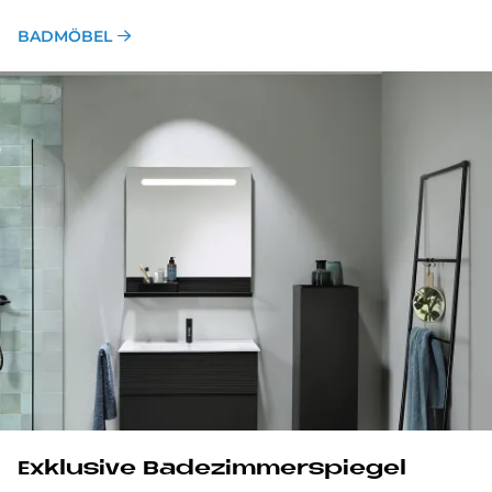
BADMÖBEL
Ex­klu­si­ve Ba­de­zim­mer­spie­gel