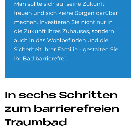
Man sollte sich auf seine Zukunft
freuen und sich keine Sorgen darüber
machen. Investieren Sie nicht nur in
die Zukunft Ihres Zuhauses, sondern
auch in das Wohlbefinden und die
Sicherheit Ihrer Familie - gestalten Sie
Ihr Bad barrierefrei.
In sechs Schrit­ten
zum bar­rie­re­frei­en
Traum­bad