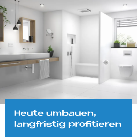
Heu­te um­bau­en,
lang­fri­stig pro­fi­tie­ren