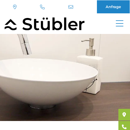
Anfrage
Direkt
zum
Inhalt