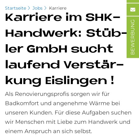
Startseite
Jobs
Karriere
Kar­rie­re im SHK-
BEWERBUNG
Hand­werk: Stüb­
ler GmbH su­cht
lau­fend Ver­stär­
kung Eis­lin­gen !
Als Renovierungsprofis sorgen wir für
Badkomfort und angenehme Wärme bei
unseren Kunden. Für diese Aufgaben suchen
wir Menschen mit Liebe zum Handwerk und
einem Anspruch an sich selbst.