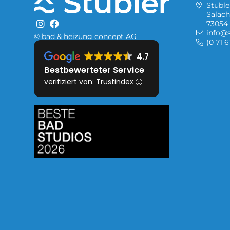
Stübl
Salach
73054 
info@s
© bad & heizung concept AG
(0 71 6
4.7
Bestbewerteter Service
verifiziert von: Trustindex
Bild