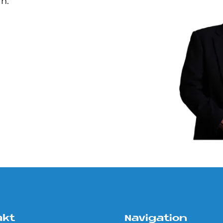
an:
akt
Navigation