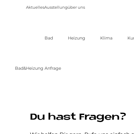
Aktuelles
Ausstellung
über uns
Bad
Heizung
Klima
Ku
Direkt
zum
Inhalt
Bad&Heizung Anfrage
Du hast Fragen?