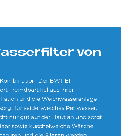
as­ser­fil­ter von
 Kombination: Der BWT E1
ltert Fremdpartikel aus Ihrer
allation und die Weichwasseranlage
orgt für seidenweiches Perlwasser.
icht nur gut auf der Haut an und sorgt
Haar sowie kuschelweiche Wäsche.
maturen und die Fliesen werden