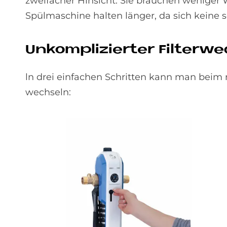
zweifacher Hinsicht: Sie brauchen weniger
Spülmaschine halten länger, da sich keine
Un­kom­pli­zier­ter Fil­ter­w
ln drei einfachen Schritten kann man beim n
wechseln: