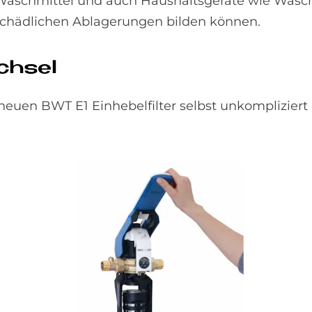
 Waschmittel und auch Haushaltsgeräte wie Wasc
 schädlichen Ablagerungen bilden können.
ech­sel
euen BWT E1 Einhebelfilter selbst unkompliziert d