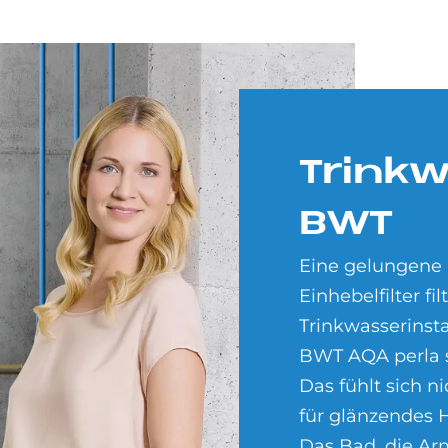
Trink­w
BWT
Eine gelungene
Einhebelfilter fi
Trinkwasserinst
BWT AQA perla s
Das fühlt sich n
für glänzendes 
Das Bad, die Ar