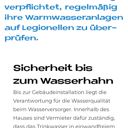
ver­pflich­tet, re­gel­mä­ßig
ihre Warm­was­ser­an­la­gen
auf Le­gio­nel­len zu über­
prü­fen.
Si­cher­heit bis
zum Was­ser­hahn
Bis zur Gebäudeinstallation liegt die
Verantwortung für die Wasserqualität
beim Wasserversorger. Innerhalb des
Hauses sind Vermieter dafür zuständig,
dass das Trinkwasser in einwandfreiem