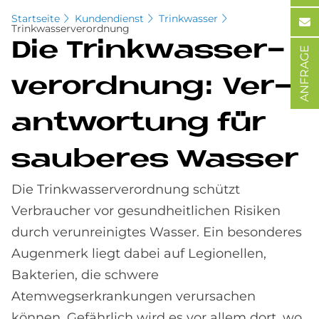
Startseite
Kundendienst
Trinkwasser
Trinkwasserverordnung
Die Trink­was­ser­
ANFRAGE
ver­ord­nung: Ver­
ant­wor­tung für
sau­be­res Was­ser
Die Trinkwasserverordnung schützt
Verbraucher vor gesundheitlichen Risiken
durch verunreinigtes Wasser. Ein besonderes
Augenmerk liegt dabei auf Legionellen,
Bakterien, die schwere
Atemwegserkrankungen verursachen
können. Gefährlich wird es vor allem dort, wo