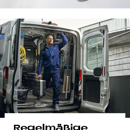
Re­gel­mä­ßi­ge