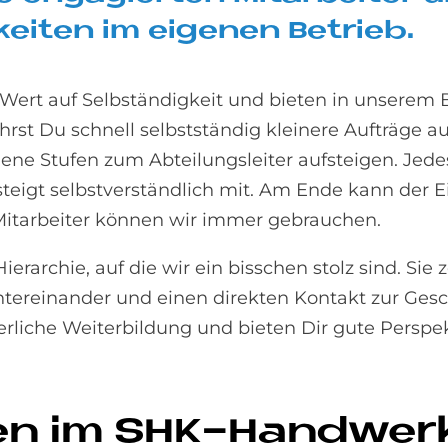
kei­ten im ei­ge­nen Be­trieb.
 Wert auf Selbständigkeit und bieten in unserem 
hrst Du schnell selbstständig kleinere Aufträge 
ne Stufen zum Abteilungsleiter aufsteigen. Jed
igt selbstverständlich mit. Am Ende kann der Ein
Mitarbeiter können wir immer gebrauchen.
erarchie, auf die wir ein bisschen stolz sind. Sie 
tereinander und einen direkten Kontakt zur Gesc
erliche Weiterbildung und bieten Dir gute Perspe
i­ven im SHK-Hand­wer