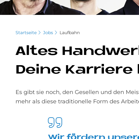
Startseite
Jobs
Laufbahn
Al­tes Hand­wer
De­i­ne Kar­rie­r
Es gibt sie noch, den Gesellen und den Mei
mehr als diese traditionelle Form des Arbei
Wir för­dern un­se­r