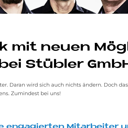
k mit neu­en Mög­l
e bei Stüb­ler GmbH 
ster. Daran wird sich auch nichts ändern. Doch da
tens. Zumindest bei uns!
e en­ga­gier­ten Mit­ar­bei­ter