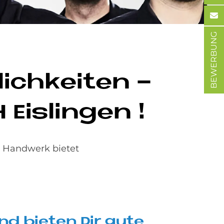
BEWERBUNG
ich­kei­ten -
Eis­lin­gen !
s Handwerk bietet
 und bie­ten Dir gute