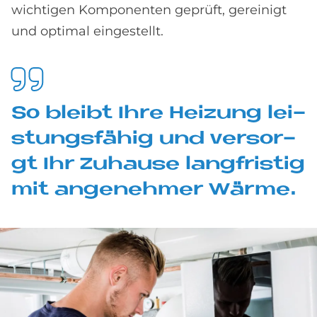
wichtigen Komponenten geprüft, gereinigt
und optimal eingestellt.
So blei­bt Ihre Hei­zung lei­
stungs­fä­hig und ver­sor­
gt Ihr Zu­hau­se lang­fri­stig
mit an­ge­neh­mer Wär­me.