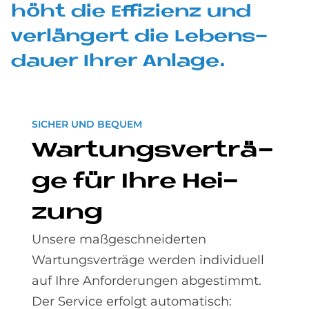
höht die Ef­fi­zi­enz und
ver­län­gert die Le­bens­
dau­er Ih­rer An­la­ge.
SICHER UND BEQUEM
War­tungs­ver­trä­
ge für Ihre Hei­
zung
Unsere maßgeschneiderten
Wartungsverträge werden individuell
auf Ihre Anforderungen abgestimmt.
Der Service erfolgt automatisch: