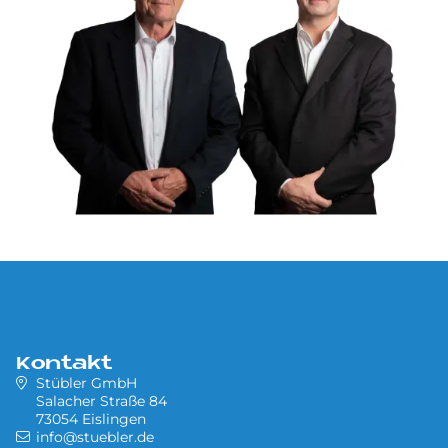
Kontakt
Stübler GmbH
Salacher Straße 84
73054 Eislingen
info@stuebler.de