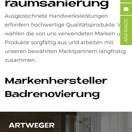
raumsa­nie­rung
Ausgezeichnete Handwerksleistungen
ANFRAGE
erfordern hochwertige Qualitätsprodukte. Wir
wählen die von uns verwendeten Marken und
Produkte sorgfältig aus und arbeiten mit
unseren bewährten Marktpartnern langfristig
zusammen.
Mar­ken­her­stel­ler
Bad­re­no­vie­rung
ART­WE­GER