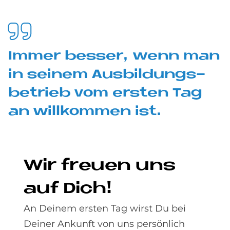
Im­mer bes­ser, wenn man
in sei­nem Aus­bil­dungs­
be­trieb vom er­sten Tag
an will­kom­men ist.
Wir freu­en uns
auf Dich!
An Deinem ersten Tag wirst Du bei
Deiner Ankunft von uns persönlich