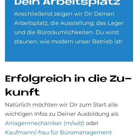
Dein Ar­beits­pla­tz
Anschließend zeigen wir Dir Deinen
Arbeitsplatz, die Ausstellung, das Lager
und die Büroräumlichkeiten. Du wirst
staunen, wie modern unser Betrieb ist!
Er­folg­reich in die Zu­
kun­ft
Natürlich möchten wir Dir zum Start alle
wichtigen Infos zu Deiner Ausbildung als
Anlagenmechaniker (m/w/d)
oder
Kaufmann/-frau für Büromanagement