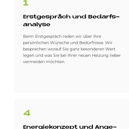
1
Erst­ge­spräch und Be­darfs­
ana­ly­se
Beim Erstgespräch reden wir über Ihre
persönlichen Wünsche und Bedürfnisse. Wir
besprechen worauf Sie ganz besonderen Wert
legen und was Sie bei Ihrer neuen Heizung lieber
vermeiden möchten.
4
En­er­gie­kon­ze­pt und An­ge­