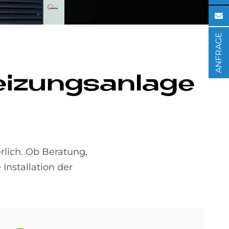
ANFRAGE
i­zungs­an­la­ge
rlich. Ob Beratung,
Installation der