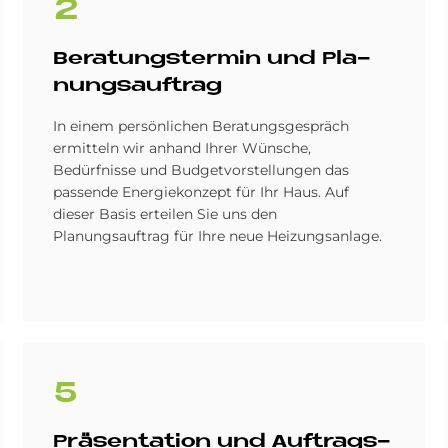
2
Be­ra­tungs­ter­min und Pla­
nungs­auf­trag
In einem persönlichen Beratungsgespräch
ermitteln wir anhand Ihrer Wünsche,
Bedürfnisse und Budgetvorstellungen das
passende Energiekonzept für Ihr Haus. Auf
dieser Basis erteilen Sie uns den
Planungsauftrag für Ihre neue Heizungsanlage.
5
Prä­sen­ta­ti­on und Auf­trags­