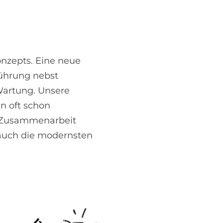
onzepts. Eine neue
führung nebst
Wartung. Unsere
n oft schon
e Zusammenarbeit
n auch die modernsten