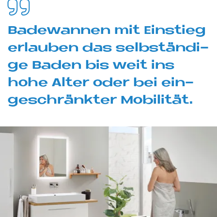
Ba­de­wan­nen mit Ein­stieg
er­lau­ben das selb­stän­di­
ge Ba­den bis weit ins
hohe Al­ter oder bei ein­
ge­schränk­ter Mo­bi­li­tät.