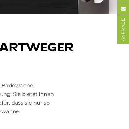
ANFRAGE
ART­WE­GER
ch Badewanne
ung: Sie bietet Ihnen
ür, dass sie nur so
adewanne