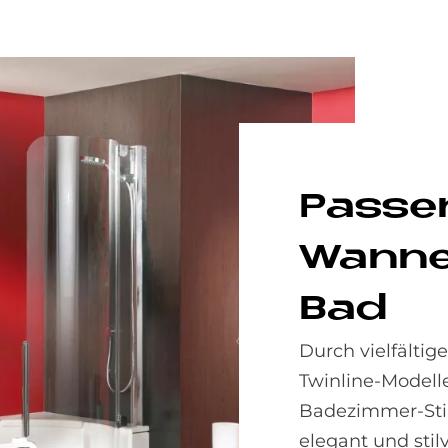
Pas­sen
Wan­ne
Bad
Durch vielfälti
Twinline-Modell
Badezimmer-Stilr
elegant und stil