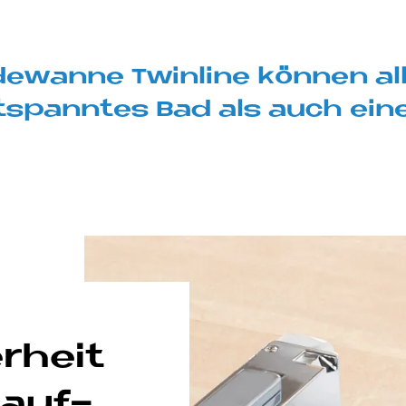
wan­ne Twin­li­ne kön­nen alle 
t­spann­tes Bad als auch eine 
er­heit
lauf­