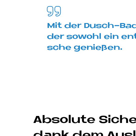
Mit der Dusch-Ba­de­
der so­wohl ein en
sche ge­nie­ßen.
Ab­so­lu­te Si­ch
dank dem Aus­