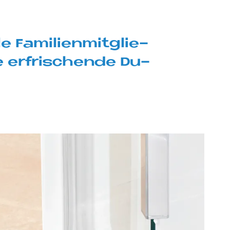
Fa­mi­li­en­mit­glie­
er­fri­schen­de Du­