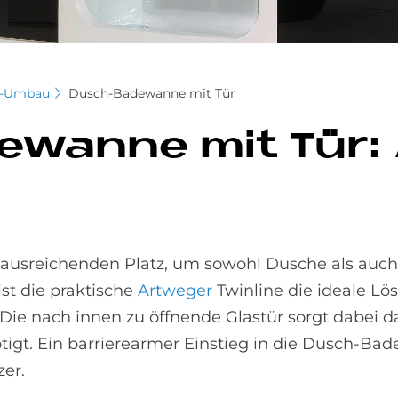
er-Umbau
Dusch-Badewanne mit Tür
­wan­ne mit Tür: 
r ausreichenden Platz, um sowohl Dusche als au
st die praktische
Artweger
Twinline die ideale Lös
 nach innen zu öffnende Glastür sorgt dabei daf
tigt. Ein barrierearmer Einstieg in die Dusch-B
zer.