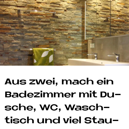
Aus zwei, mach ein
Ba­de­zim­mer mit Du­
sche, WC, Wasch­
tisch und viel Stau­