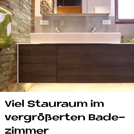
Viel Stau­raum im
ver­grö­ßer­ten Ba­de­
zim­mer