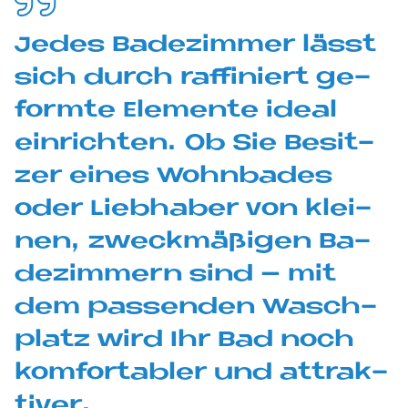
Je­des Ba­de­zim­mer lässt
sich durch raf­fi­niert ge­
form­te Ele­men­te ide­al
ein­rich­ten. Ob Sie Be­sit­
zer eines Wohn­ba­des
oder Lieb­ha­ber von klei­
nen, zweck­mä­ßi­gen Ba­
de­zim­mern sind – mit
dem pas­sen­den Wasch­
pla­tz wird Ihr Bad noch
kom­for­ta­bler und at­trak­
ti­ver.