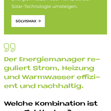
Solar-Technologie umsteigen.
SOLVISMAX
Der En­er­gie­ma­na­ger re­
gu­liert Strom, Hei­zung
und Warm­was­ser ef­fi­zi­
ent und nach­hal­tig.
Wel­che Kom­bi­na­ti­on ist