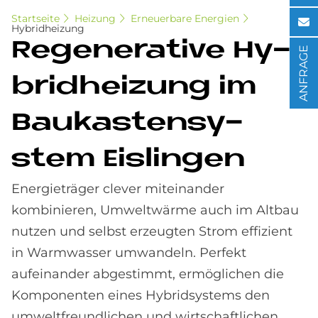
Startseite
Heizung
Erneuerbare Energien
Hybridheizung
Re­ge­ne­ra­ti­ve Hy­
ANFRAGE
brid­hei­zung im
Bau­ka­sten­sy­
stem Eis­lin­gen
Energieträger clever miteinander
kombinieren, Umweltwärme auch im Altbau
nutzen und selbst erzeugten Strom effizient
in Warmwasser umwandeln. Perfekt
aufeinander abgestimmt, ermöglichen die
Komponenten eines Hybridsystems den
umweltfreundlichen und wirtschaftlichen