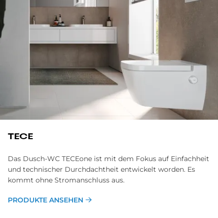
TECE
Das Dusch-WC TECEone ist mit dem Fokus auf Ein­fach­heit
und tech­nischer Durch­dacht­heit ent­wickelt wor­den. Es
kom­mt ohne Stromanschluss aus.
PRODUKTE ANSEHEN