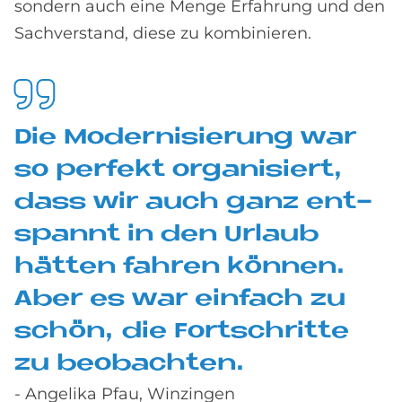
sondern auch eine Menge Erfahrung und den
Sachverstand, diese zu kombinieren.
Die Mo­der­ni­sie­rung war
so per­fe­kt or­ga­ni­siert,
dass wir auch ganz ent­
span­nt in den Ur­laub
hät­ten fah­ren kön­nen.
Aber es war ein­fach zu
schön, die Fort­schrit­te
zu be­ob­ach­ten.
- Angelika Pfau, Winzingen