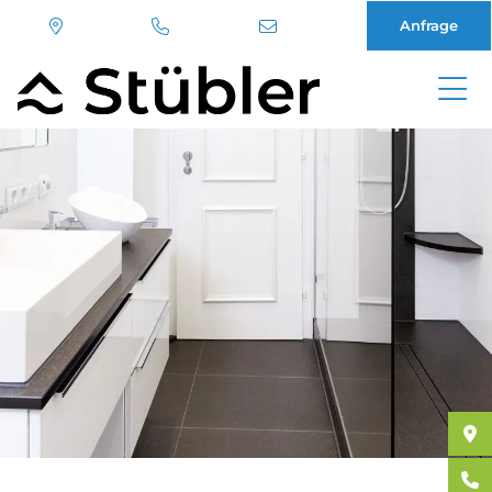
Anfrage
Direkt
zum
Inhalt