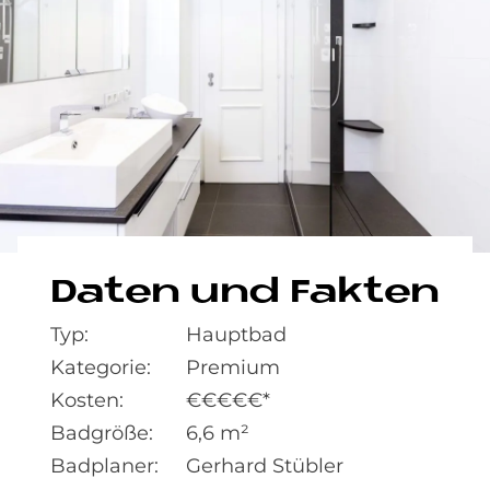
Da­ten und Fak­ten
Typ:
Hauptbad
Kategorie:
Premium
Kosten:
€€€€€*
Badgröße:
6,6 m²
Badplaner:
Gerhard Stübler