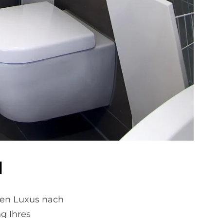
d
sen Luxus nach
g Ihres