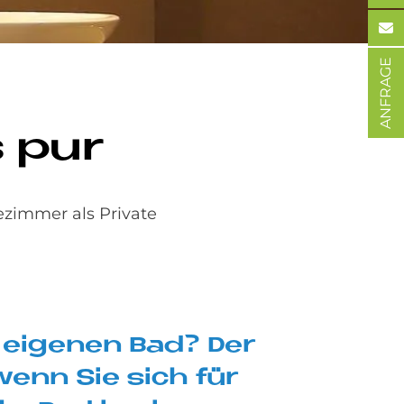
ANFRAGE
s pur
ezimmer als Private
 ei­ge­nen Bad? Der
, wenn Sie sich für