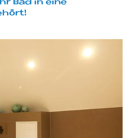
Ihr Bad in eine
e­hört!