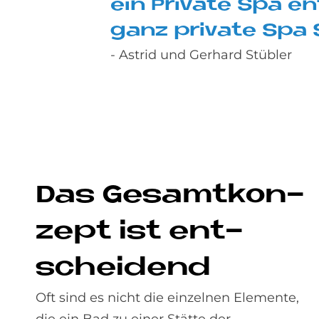
ein Pri­va­te Spa e
ganz pri­va­te Spa 
- Astrid und Gerhard Stübler
Das Ge­samt­kon­
ze­pt ist ent­
schei­dend
Oft sind es nicht die einzelnen Elemente,
die ein Bad zu einer Stätte der