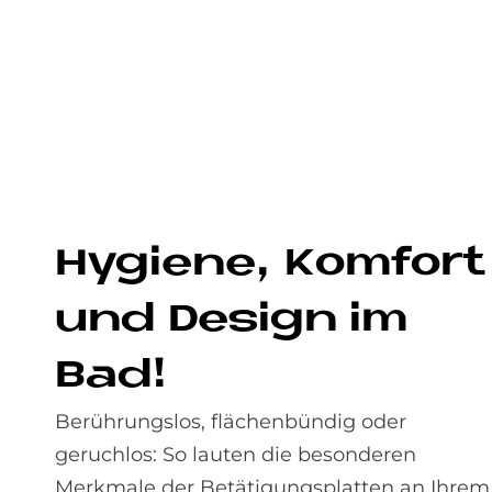
Hy­gie­ne, Kom­fort
und De­sign im
Bad!
Berührungslos, flächenbündig oder
geruchlos: So lauten die besonderen
Merkmale der Betätigungsplatten an Ihrem