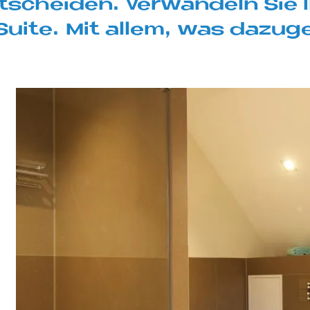
nt­schei­den. Ver­wan­deln Sie 
Suite. Mit al­lem, was da­zu­g