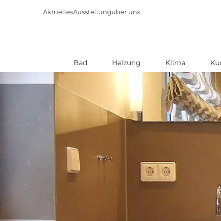
Aktuelles
Ausstellung
über uns
Bad
Heizung
Klima
Ku
Direkt
zum
Inhalt