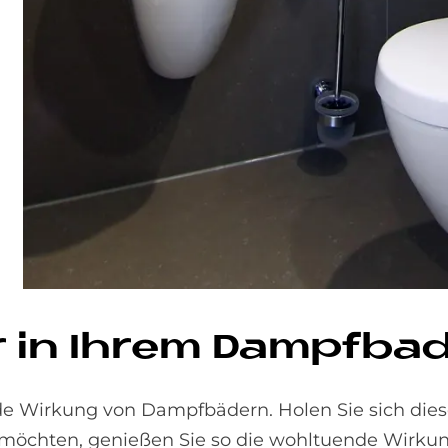
 in Ih­rem Dampf­ba
nde Wirkung von Dampfbädern. Holen Sie sich die
 möchten, genießen Sie so die wohltuende Wirkun