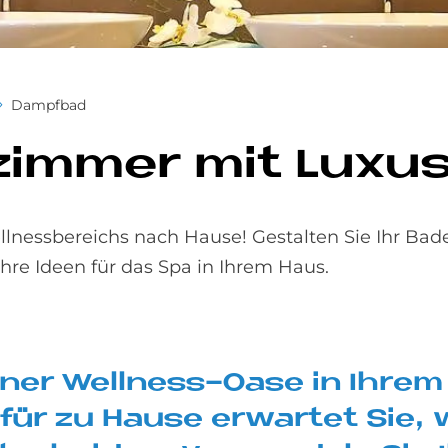
Dampfbad
­zim­mer mit Lu­xu
ellnessbereichs nach Hause! Gestalten Sie Ihr Bad
hre Ideen für das Spa in Ihrem Haus.
­ner Well­ness-Oase in Ih­rem
­xus für zu Hau­se er­war­tet Sie