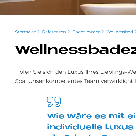
Startseite
Referenzen
Badezimmer
Wellnessbad
Well­ness­ba­de
Holen Sie sich den Luxus Ihres Lieblings-W
Spa. Unser kompetentes Team verwirklicht I
Wie wäre es mit ei
in­di­vi­du­el­le Lu