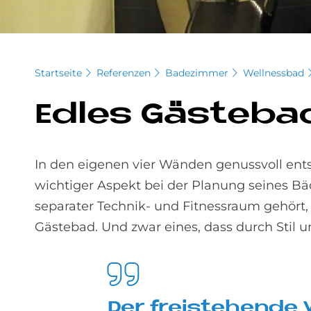
Startseite
Referenzen
Badezimmer
Wellnessbad
Ed­les Gä­ste­b
In den eigenen vier Wänden genussvoll en
wichtiger Aspekt bei der Planung seines 
separater Technik- und Fitnessraum gehört,
Gästebad. Und zwar eines, dass durch Stil 
Der frei­ste­hen­de