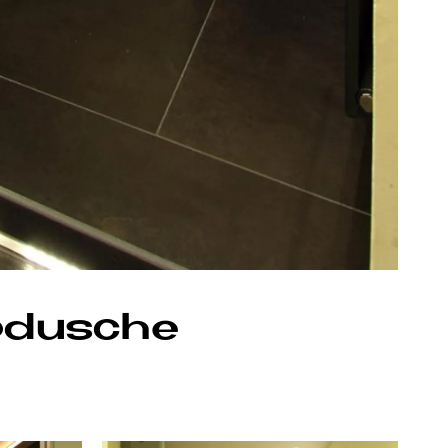
­du­sche