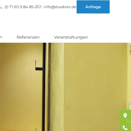
(0 71 61) 9 84 85-0
info@stuebler.de
Anfrage
n
Referenzen
Veranstaltungen