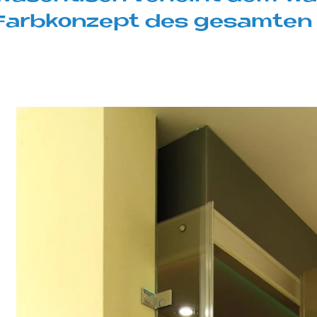
Farb­kon­ze­pt des ge­sam­te