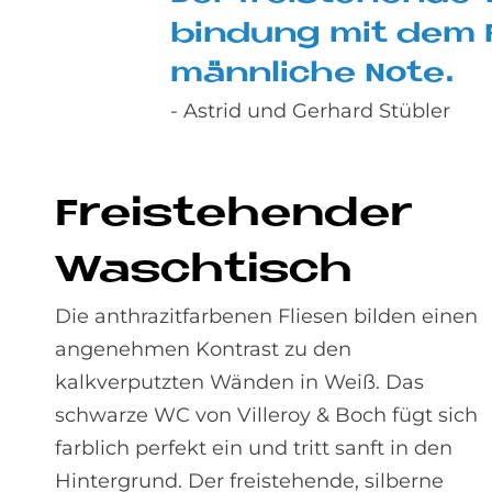
bin­dung mit dem 
männ­li­che Note.
- Astrid und Gerhard Stübler
Frei­ste­hen­der
Wasch­tisch
Die anthrazitfarbenen Fliesen bilden einen
angenehmen Kontrast zu den
kalkverputzten Wänden in Weiß. Das
schwarze WC von Villeroy & Boch fügt sich
farblich perfekt ein und tritt sanft in den
Hintergrund. Der freistehende, silberne