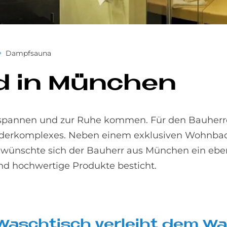
Dampfsauna
ad in Mün­chen
tspannen und zur Ruhe kommen. Für den Bauherre
Bäderkomplexes. Neben einem exklusiven Wohnba
 wünschte sich der Bauherr aus München ein ebens
und hochwertige Produkte besticht.
 Wasch­tisch ver­lei­ht dem Wa