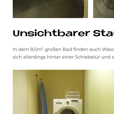
Un­sicht­ba­rer St
In dem 8,5m² großen Bad finden auch Wasch
sich allerdings hinter einer Schiebetür und 