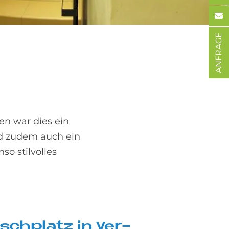
ANFRAGE
n war dies ein
d zudem auch ein
o stilvolles
sch­pla­tz in Ver­