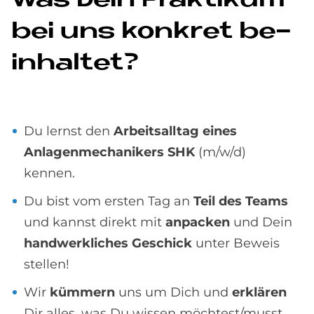
Was Dein Prak­ti­kum
bei uns kon­kret be­
inhal­tet?
Du lernst den
Arbeitsalltag eines
Anlagenmechanikers SHK
(m/w/d)
kennen.
Du bist vom ersten Tag an
Teil des Teams
und kannst direkt mit
anpacken
und Dein
handwerkliches Geschick
unter Beweis
stellen!
Wir
kümmern
uns um Dich und
erklären
Dir alles, was Du wissen möchtest/musst.