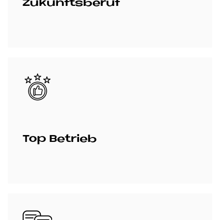
Zu­kunfts­be­ruf
Bild
Top Be­trieb
Bild