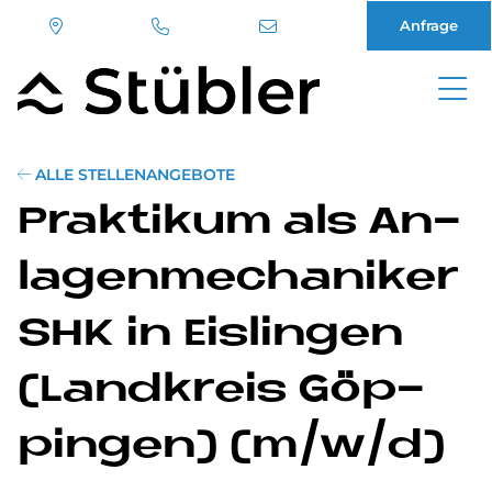
Anfrage
Direkt
zum
Inhalt
ALLE STELLENANGEBOTE
Prak­ti­kum als An­
la­gen­me­cha­ni­ker
SHK in Eis­lin­gen
(Land­kreis Göp­
pin­gen) (m/w/d)