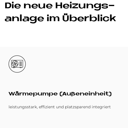
Die neue Hei­zungs­
an­la­ge im Über­bli­ck
Bild
Wär­me­pum­pe (Au­ßen­ein­heit)
leistungsstark, effizient und platzsparend integriert