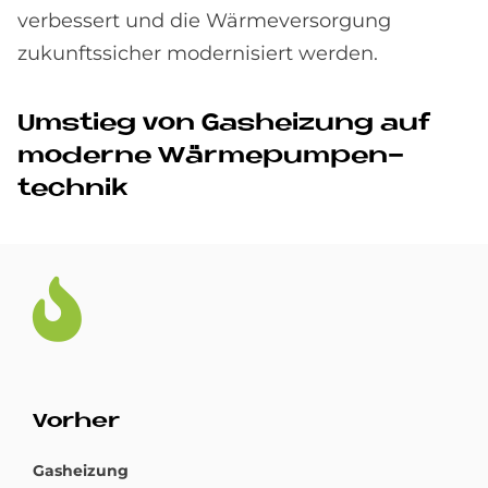
verbessert und die Wärmeversorgung
zukunftssicher modernisiert werden.
Um­stieg von Gas­hei­zung auf
mo­der­ne Wär­me­pum­pen­
tech­nik
Vor­her
Gasheizung