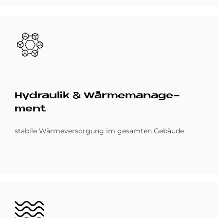
Bild
Hy­drau­lik & Wär­me­ma­nage­
ment
stabile Wärmeversorgung im gesamten Gebäude
Bild