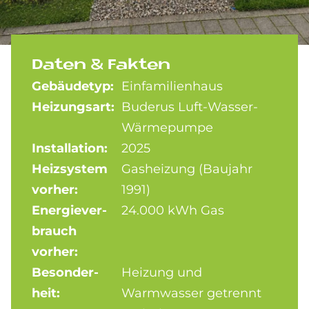
Da­ten & Fak­ten
Gebäude­typ:
Einfamilienhaus
Heizungs­art:
Buderus Luft-Wasser-
Wärmepumpe
Installation:
2025
Heiz­system
Gasheizung (Baujahr
vorher:
1991)
Energie­ver­
24.000 kWh Gas
brauch
vorher:
Besonder­
Heizung und
heit:
Warmwasser getrennt