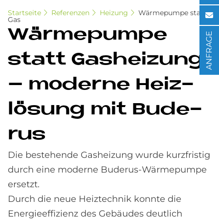
Startseite
Referenzen
Heizung
Wär­me­pum­pe sta­tt
Gas
Wär­me­pum­pe
ANFRAGE
sta­tt Gas­hei­zung
– mo­der­ne Heiz­
lö­sung mit Bu­de­
rus
Die bestehende Gasheizung wurde kurzfristig
durch eine moderne Buderus-Wärmepumpe
ersetzt.
Durch die neue Heiztechnik konnte die
Energieeffizienz des Gebäudes deutlich