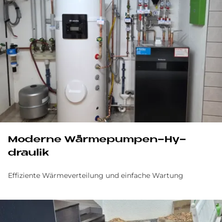
Mo­der­ne Wär­me­pum­pen-Hy­
drau­lik
Effiziente Wärmeverteilung und einfache Wartung