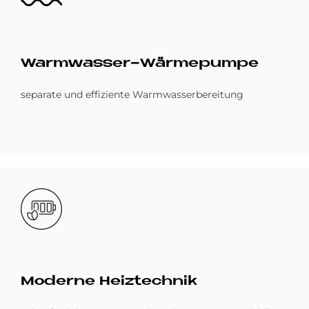
Warm­was­ser-Wär­me­pum­pe
separate und effiziente Warmwasserbereitung
Bild
Mo­der­ne Heiz­tech­nik