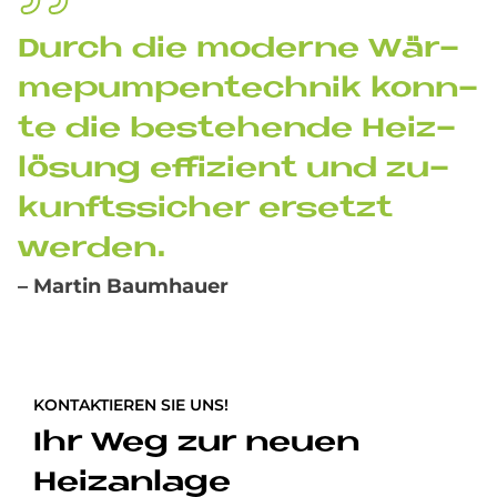
Durch die mo­der­ne Wär­
me­pum­pen­tech­nik konn­
te die be­stehen­de Heiz­
lö­sung ef­fi­zi­ent und zu­
kunfts­si­cher er­set­zt
wer­den.
– Martin Baumhauer
KONTAKTIEREN SIE UNS!
Ihr Weg zur neuen
Heizanlage