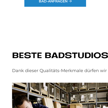
BAD-ANFRAGEN
BE­STE BAD­STU­DI­O
Dank dieser Qualitäts-Merkmale dürfen wi