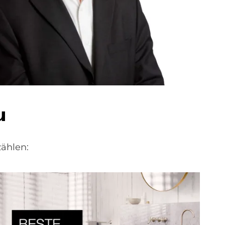
u
ählen: