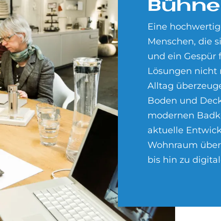
Büh­ne 
Eine hochwertig
Menschen, die s
und ein Gespür f
Lösungen nicht 
Alltag überzeug
Boden und Deck
modernen Badkon
aktuelle Entwic
Wohnraum über 
bis hin zu digit