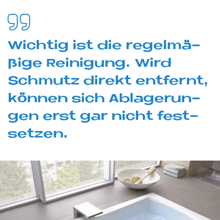
Wich­tig ist die re­gel­mä­
ßi­ge Rei­ni­gung. Wird
Schmu­tz di­re­kt ent­fernt,
kön­nen sich Ab­la­ge­run­
gen erst gar nicht fest­
set­zen.