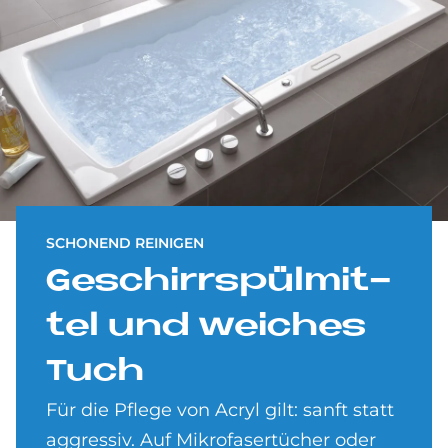
SCHONEND REINIGEN
Ge­schirr­spül­mit­
tel und wei­ches
Tuch
Für die Pflege von Acryl gilt: sanft statt
aggressiv. Auf Mikrofasertücher oder