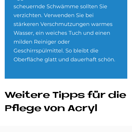
scheuernde Schwämme sollten Sie
verzichten. Verwenden Sie bei
stärkeren Verschmutzungen warmes
Wasser, ein weiches Tuch und einen
milden Reiniger oder
Geschirrspülmittel. So bleibt die
Oberfläche glatt und dauerhaft schön.
Wei­te­re Tipps für die
Pfle­ge von Acryl