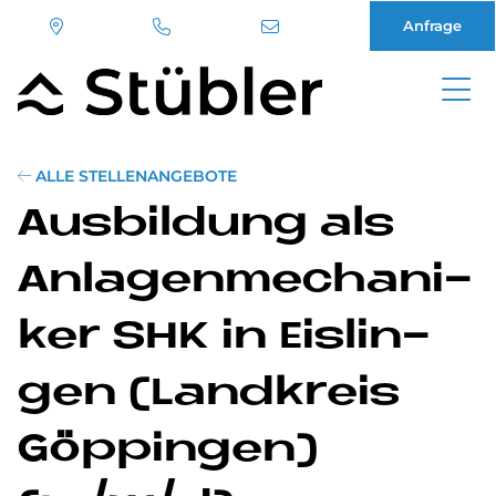
Anfrage
Direkt
zum
Inhalt
ALLE STELLENANGEBOTE
Aus­bil­dung als
An­la­gen­me­cha­ni­
ker SHK in Eis­lin­
gen (Land­kreis
Göp­pin­gen)