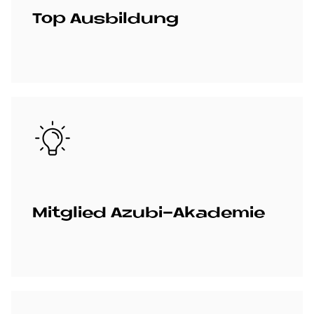
Top Aus­bil­dung
Bild
Mit­glied Azu­bi-Aka­de­mie