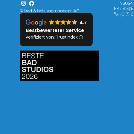
73054 
info@s
© bad & heizung concept AG
(0 71 6
4.7
Bestbewerteter Service
verifiziert von: Trustindex
Bild