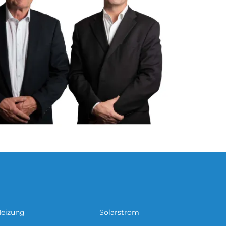
eizung
Solarstrom