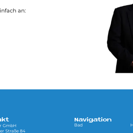
infach an:
akt
Navigation
Bad
H
er GmbH
er Straße 84