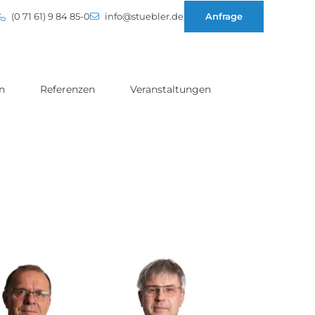
(0 71 61) 9 84 85-0
info@stuebler.de
Anfrage
n
Referenzen
Veranstaltungen